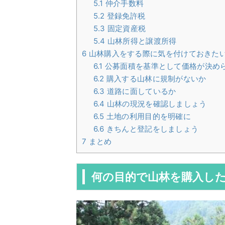
5.1
仲介手数料
5.2
登録免許税
5.3
固定資産税
5.4
山林所得と譲渡所得
6
山林購入をする際に気を付けておきた
6.1
公募面積を基準として価格が決め
6.2
購入する山林に規制がないか
6.3
道路に面しているか
6.4
山林の現況を確認しましょう
6.5
土地の利用目的を明確に
6.6
きちんと登記をしましょう
7
まとめ
何の目的で山林を購入し