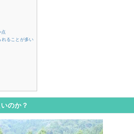
い点
られることが多い
たいのか？