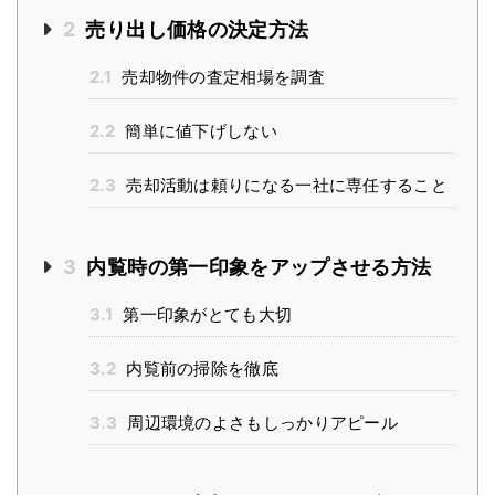
2
売り出し価格の決定方法
2.1
売却物件の査定相場を調査
2.2
簡単に値下げしない
2.3
売却活動は頼りになる一社に専任すること
3
内覧時の第一印象をアップさせる方法
3.1
第一印象がとても大切
3.2
内覧前の掃除を徹底
3.3
周辺環境のよさもしっかりアピール